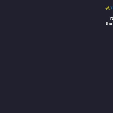
T
D
the