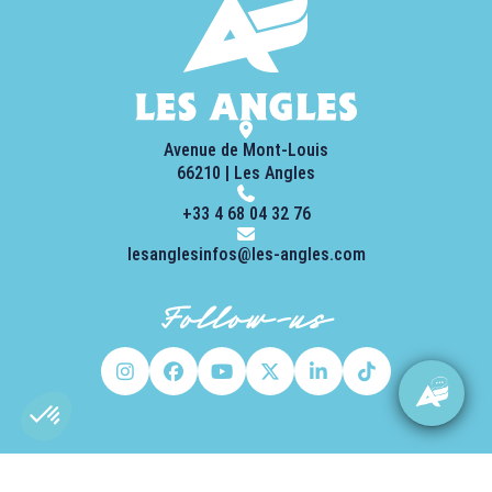
Avenue de Mont-Louis
66210 | Les Angles
+33 4 68 04 32 76
lesanglesinfos@les-angles.com
Follow-us
Subscribe to the newsletters
Axeptio consent
Plateforme de Gestion du Consentement : Personnalisez vos O