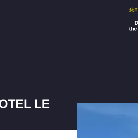
T
D
the
HOTEL LE