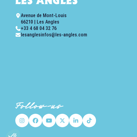
Avenue de Mont-Louis
66210 | Les Angles
+33 4 68 04 32 76
lesanglesinfos@les-angles.com
Follow-us
Axeptio consent
Plateforme de Gestion du Consentement : Personnalisez vo