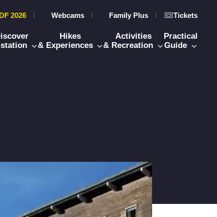
DF 2026
Webcams
Family Plus
Tickets
iscover
Hikes
Activities
Practical
 station
& Experiences
& Recreation
Guide