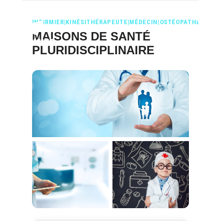
INFIRMIER|KINÉSITHÉRAPEUTE|MÉDECIN|OSTÉOPATHE|PSYC
MAISONS DE SANTÉ
PLURIDISCIPLINAIRE