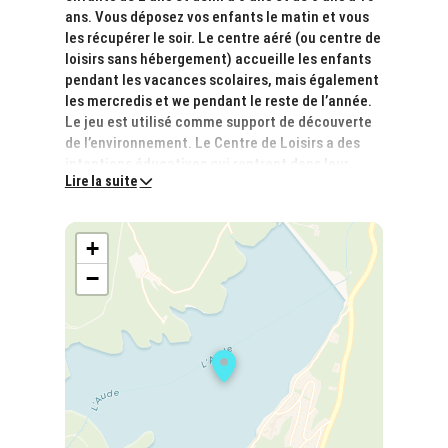
ans. Vous déposez vos enfants le matin et vous
les récupérer le soir. Le centre aéré (ou centre de
loisirs sans hébergement) accueille les enfants
pendant les vacances scolaires, mais également
les mercredis et we pendant le reste de l’année.
Le jeu est utilisé comme support de découverte
de l’environnement. Le Centre de Loisirs a des
intentions éducatives qui rentrent dans leur
Lire la suite
projet général. Les missions principales de ce
projet sont :
Apprendre à vivre ensemble, Apprendre à
+
connaître son environnement, Favorise la
participation des enfants, Proposer des
−
pratiques diversifiées, Développer l’information
dans et sur le centre, Favoriser l’implication des
parents dans l’action éducative.