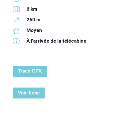

6 km
&
260 m

Moyen
p
À l’arrivée de la télécabine
Tracé GPX
Voir fiche