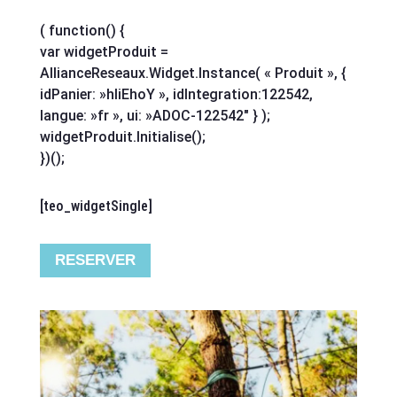
( function() {
var widgetProduit =
AllianceReseaux.Widget.Instance( « Produit », {
idPanier: »hliEhoY », idIntegration:122542,
langue: »fr », ui: »ADOC-122542″ } );
widgetProduit.Initialise();
})();
[teo_widgetSingle]
RESERVER