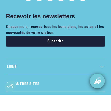
Recevoir les newsletters
Chaque mois, recevez tous les bons plans, les actus et les
nouveautés de votre station.
S'inscrire
LIENS
NOS AUTRES SITES
Axeptio consent
Plateforme de Gestion du Consentement : Personnalisez vos O
Notre plateforme vous permet d'adapter et de gérer vos paramètr