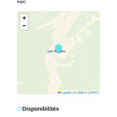
luge).
+
−
Leaflet
|
©
OSM
©
CARTO
Disponibilités