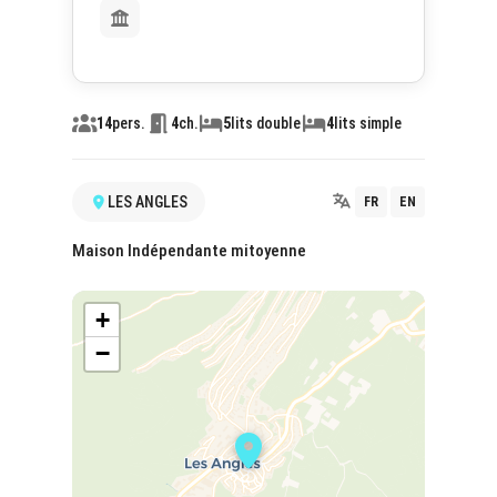
14
pers.
4
ch.
5
lits double
4
lits simple
LES ANGLES
FR
EN
Maison Indépendante mitoyenne
+
−