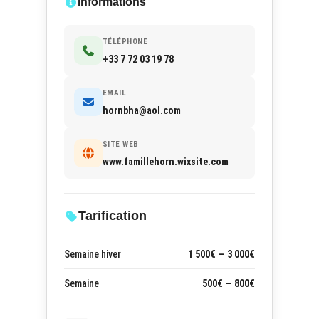
Informations
TÉLÉPHONE
+33 7 72 03 19 78
EMAIL
hornbha@aol.com
SITE WEB
www.famillehorn.wixsite.com
Tarification
Semaine hiver
1 500€ — 3 000€
Semaine
500€ — 800€