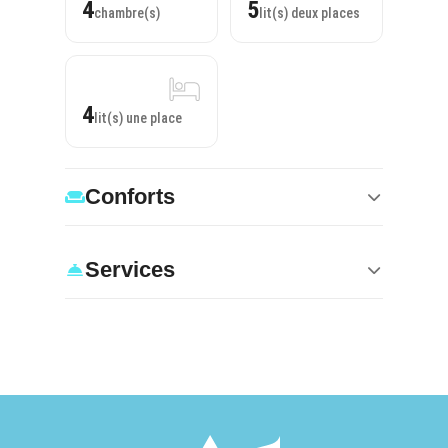
4
5
chambre(s)
lit(s) deux places
4
lit(s) une place
Conforts
Services