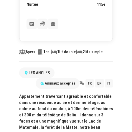
Nuitée
115€
6
pers.
1
ch.
1
lit double
2
lits simple
LES ANGLES
Animaux acceptés
FR
EN
IT
Appartement traversant agréable et confortable
dans une résidence au 5é et dernier étage, au
calme au fond du couloir, à 100m des télécabines
et 300 m du télésiège de Baliu. ll donne sur 3
faces et a une magnifique vue sur le Lac de
Matemale, la forêt de la Matte, notre beau