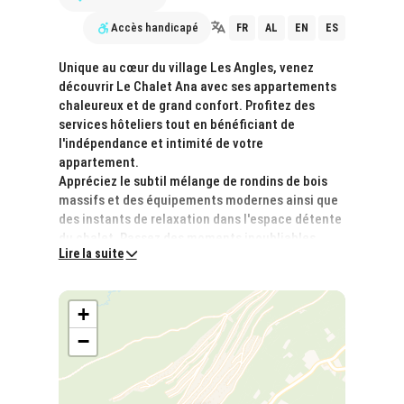
Accès handicapé
FR
AL
EN
ES
Unique au cœur du village Les Angles, venez
découvrir Le Chalet Ana avec ses appartements
chaleureux et de grand confort. Profitez des
services hôteliers tout en bénéficiant de
l'indépendance et intimité de votre
appartement.
Appréciez le subtil mélange de rondins de bois
massifs et des équipements modernes ainsi que
des instants de relaxation dans l'espace détente
du chalet. Passez des moments inoubliables
Lire la suite
dans une atmosphère raffinée en harmonie avec
la nature.
Le Chalet Ana a été le premier hébergement du
+
département à obtenir la certification ECOLABEL
EUROPEEN et le second de la région !!
−