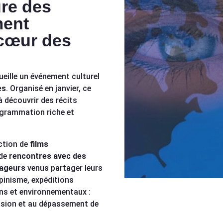
ure des
ment
 cœur des
eille un événement culturel
es
. Organisé en janvier, ce
à découvrir des récits
ogrammation riche et
ction de
films
 de
rencontres avec des
yageurs
venus partager leurs
pinisme, expéditions
ns et environnementaux :
vasion et au dépassement de