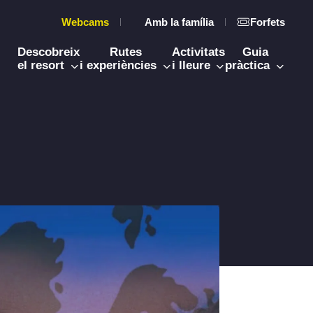
Webcams
Amb la família
Forfets
Descobreix
Rutes
Activitats
Guia
el resort
i experiències
i lleure
pràctica