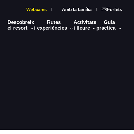
Webcams
Amb la família
Forfets
Descobreix
Rutes
Activitats
Guia
el resort
i experiències
i lleure
pràctica