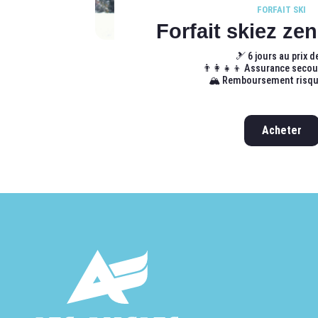
FORFAIT SKI
Forfait skiez zen
🎿 6 jours au prix d
👨‍👩‍👧‍👦 Assurance seco
🏔️ Remboursement risq
Acheter