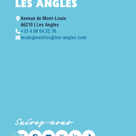
Avenue de Mont-Louis
66210 | Les Angles
+33 4 68 04 32 76
lesanglesinfos@les-angles.com
Suivez-nous
Axeptio consent
Plateforme de Gestion du Consentement : Personnalisez vo