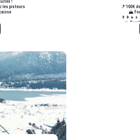
uites !
c les pisteurs
🎿100€ de
caisse
🏔️
👨‍👩‍👧‍
🏔️ Rem