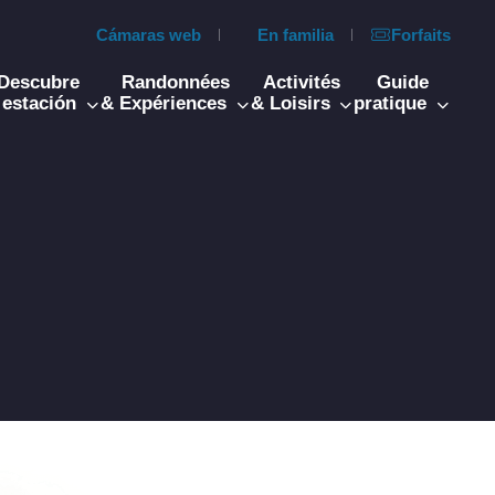
Cámaras web
En familia
Forfaits
Descubre
Randonnées
Activités
Guide
 estación
& Expériences
& Loisirs
pratique