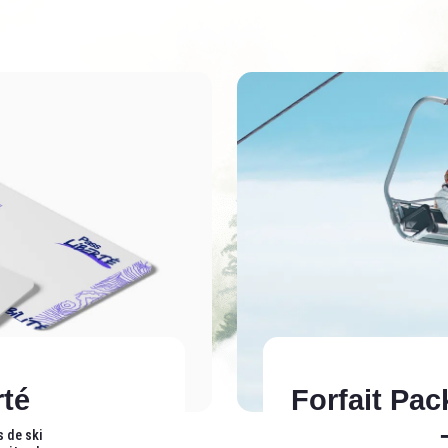
rté
Forfait Pac
s de ski